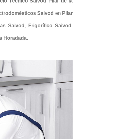
cio Técnico Saivod Pilar de la
ctrodomésticos Saivod
en
Pilar
las
Saivod
,
Frigorífico
Saivod
,
 la Horadada
.