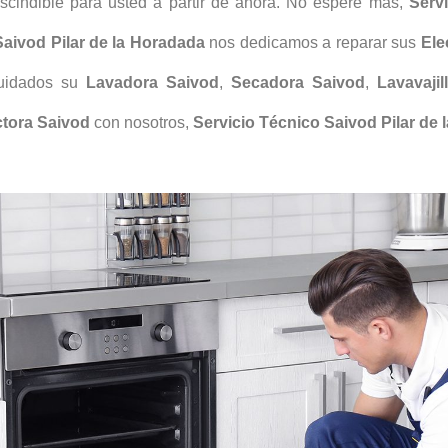
scindible para usted a partir de ahora. No espere más,
Servi
Saivod Pilar de la Horadada
nos dedicamos a reparar sus
Ele
cuidados su
Lavadora Saivod
,
Secadora
Saivod
,
Lavavajil
tora Saivod
con nosotros,
Servicio Técnico Saivod Pilar de